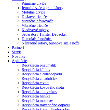
Primárne drviče
Jemné drviče a granulátory
Mobilné drviče
Diskové triediče
Vibračné dávkovače
Vibračné triediče
Kladivové mlyny
Separátory Twister Depacker
Demolačné nožnice
Náhradné rotory, bubnové sitá a nože
Partneri
Servis
Novinky
Aplikácie
Recyklácia pneumatík
Recyklácia káblov
Recyklácia elektroodpadu
Recyklácia chladničiek
Recyklácia textilu
Recyklácia kovového šrotu
Recyklácia autovrakov
Recyklácia hliníka
Recyklácia motorov
Recyklácia stavebného odpadu
Recyklácia komunálneho odpadu