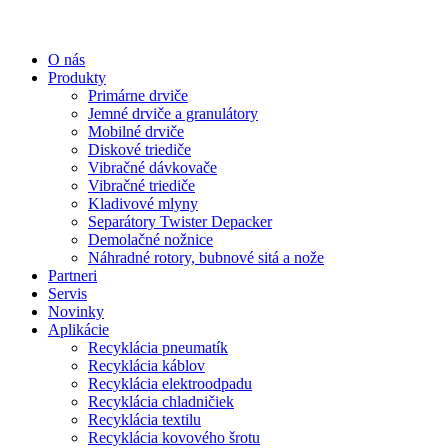
O nás
Produkty
Primárne drviče
Jemné drviče a granulátory
Mobilné drviče
Diskové triediče
Vibračné dávkovače
Vibračné triediče
Kladivové mlyny
Separátory Twister Depacker
Demolačné nožnice
Náhradné rotory, bubnové sitá a nože
Partneri
Servis
Novinky
Aplikácie
Recyklácia pneumatík
Recyklácia káblov
Recyklácia elektroodpadu
Recyklácia chladničiek
Recyklácia textilu
Recyklácia kovového šrotu