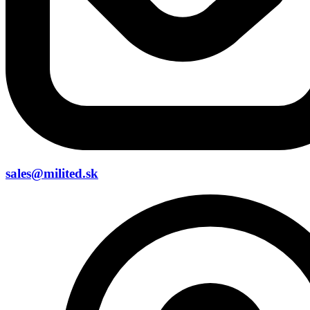
sales@milited.sk