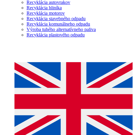
Recyklácia autovrakov
Recyklácia hliníka
Recyklácia motorov
Recyklácia stavebného odpadu
Recyklácia komunálneho odpadu
Výroba tuhého alternatívneho paliva
Recyklácia plastového odpadu